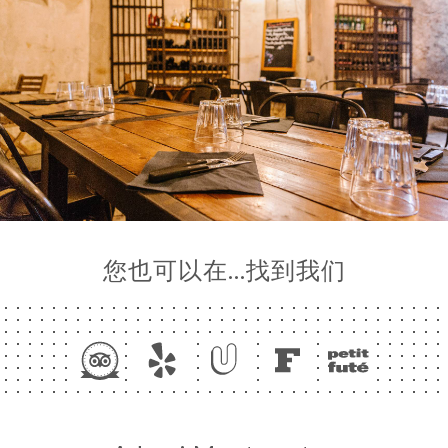
页
您也可以在…找到我们
订
单
库
价
单
系