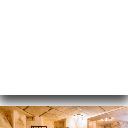
菜单
ZH
/
主页
图库
图库