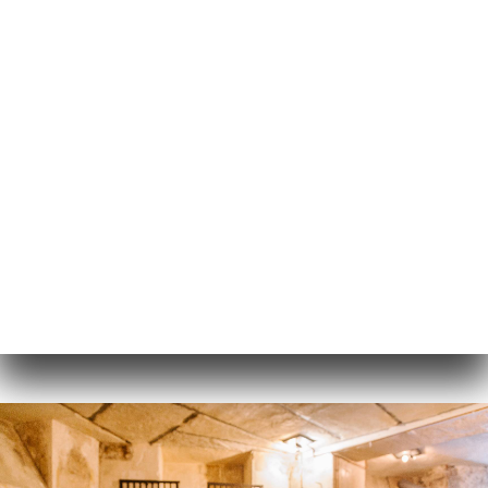
ES
MENÚ
/
INICIO
GALERÍA
Galería