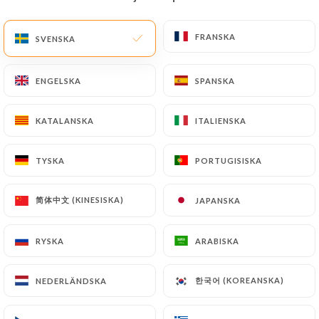
SV
MENY
FRANSKA
FRANSKA
SVENSKA
SVENSKA
ENGELSKA
ENGELSKA
SPANSKA
SPANSKA
KATALANSKA
KATALANSKA
ITALIENSKA
ITALIENSKA
/
HEM
KONTAKT
Kontakt
TYSKA
TYSKA
PORTUGISISKA
PORTUGISISKA
简体中文 (KINESISKA)
简体中文 (KINESISKA)
JAPANSKA
JAPANSKA
RYSKA
RYSKA
ARABISKA
ARABISKA
한국어 (KOREANSKA)
한국어 (KOREANSKA)
NEDERLÄNDSKA
NEDERLÄNDSKA
Ademi Montmartre