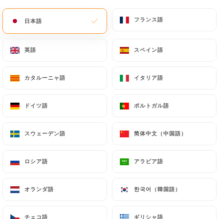
メニュー
JA
フランス語
フランス語
日本語
日本語
英語
英語
スペイン語
スペイン語
カタルーニャ語
カタルーニャ語
イタリア語
イタリア語
/
ホーム
連絡先
連絡先
ドイツ語
ドイツ語
ポルトガル語
ポルトガル語
スウェーデン語
スウェーデン語
简体中文（中国語）
简体中文（中国語）
ロシア語
ロシア語
アラビア語
アラビア語
オランダ語
オランダ語
한국어（韓国語）
한국어（韓国語）
Ademi Montmartre
チェコ語
チェコ語
ギリシャ語
ギリシャ語