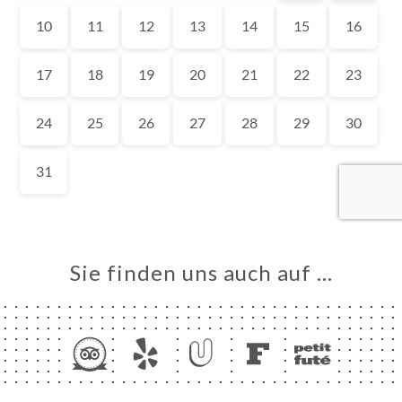
ART
VIEREN
LLUNG
ERIE
RTUNG
NÜ
TAKT
Sie finden uns auch auf …