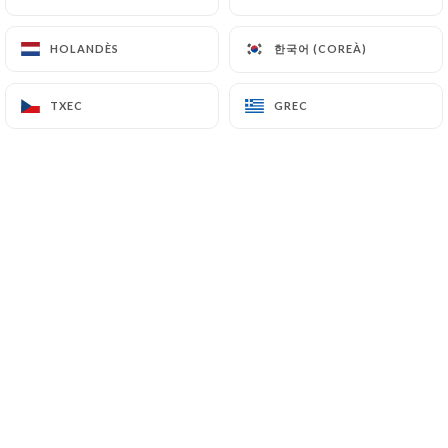
한국어 (COREÀ)
한국어 (COREÀ)
HOLANDÈS
HOLANDÈS
Stéphanie T. valoració
S
4/5
TXEC
TXEC
GREC
GREC
Très agréable, belles salades, bon accueil.
18/06/2026
•
08:14
Géraldine B. valoració
G
5/5
03/06/2026
•
03:50
Joelle S. valoració
J
5/5
Excellente pizzeria ! Les pizzas sont très
généreuses, au point de dépasser des
assiettes. Le service est irréprochable,