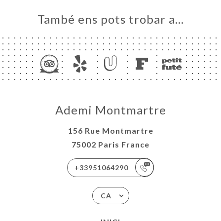
També ens pots trobar a…
Ademi Montmartre
156 Rue Montmartre
75002 Paris France
+33951064290
CA