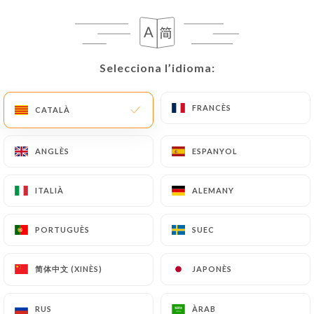
CA
MENÚ
Selecciona l’idioma:
Selecciona l’idioma:
FRANCÈS
FRANCÈS
CATALÀ
CATALÀ
/
INICI
RESSENYES
Ressenyes
ANGLÈS
ANGLÈS
ESPANYOL
ESPANYOL
ITALIÀ
ITALIÀ
ALEMANY
ALEMANY
PORTUGUÈS
PORTUGUÈS
SUEC
SUEC
191 ressenyes a Uniiti
4.6 / 5
简体中文 (XINÈS)
简体中文 (XINÈS)
JAPONÈS
JAPONÈS
Ressenyes 100 % reals i verificades.
RUS
RUS
ÀRAB
ÀRAB